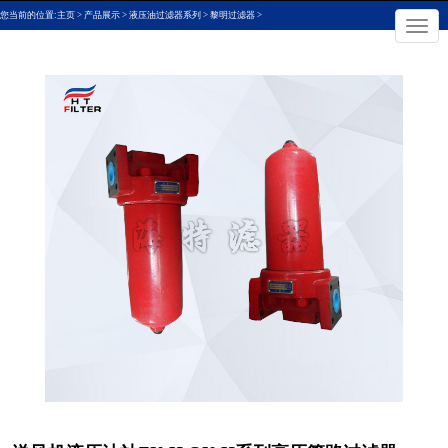
您当前的位置:
主页
>
产品展示
>
液压油过滤器系列
>
黎明过滤器
>
切

换
导
航