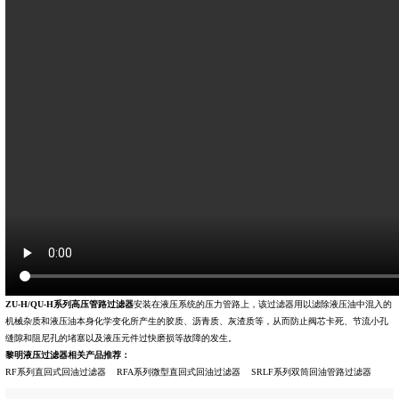
ZU-H/QU-H系列高压管路过滤器
安装在液压系统的压力管路上，该
过滤器
用以滤除液压油中混入的
机械杂质和液压油本身化学变化所产生的胶质、沥青质、灰渣质等，从而防止阀芯卡死、节流小孔
缝隙和阻尼孔的堵塞以及液压元件过快磨损等故障的发生。
黎明液压过滤器相关产品推荐：
RF系列直回式回油过滤器
RFA系列微型直回式回油过滤器
SRLF系列双筒回油管路过滤器