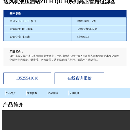
送风机液压油站ZU-H QU-H系列高压管路过滤器
基本参数
型号:ZU-H/QU-H系列
材质:纸质、化纤
过滤精度: 10~30um
公称压力: 32Mpa
过滤介质: 液压油
结构形式:
产品简介：
该过滤器安装在液压系统的压力管路上，用以滤除液压油中混入的机械杂质和液压油本身化学变
化所产生的胶质、沥青质、灰渣质等，从而防止阀芯卡死、节流小孔缝隙和...
13525541018
在线咨询报价
产品简介
技术参数
产品特点
应用领域
产品简介