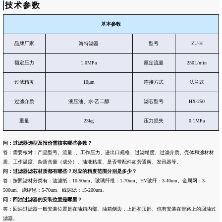
技术参数
基本参数
品牌厂家
海特滤器
型号
ZU-H
额定压力
1.0MPa
额定流量
250L/min
过滤精度
10μm
连接方式
法兰式
过滤介质
液压油、水-乙二醇
滤芯型号
HX-250
重量
23kg
压力损失
0.1MPa
问：过滤器选型及报价需核实哪些参数？
答：需要核对：产品型号、流量 、工作压力、进出口规格、过滤精度、过滤介质、壳体和滤材材
质、工作温度、杂质含量（成分）、油液粘度、是否带配件如旁通阀、发讯器等。
问：
过滤器滤芯材质都有哪些？对应的精度范围分别是多少？
答：按照滤材分类有：油滤纸：10-50um、玻璃纤维：1-70um、HV玻纤：3-40um、金属网：3-
500um、烧结毡：5-70um、线隙滤：15-200um。
问：
回油过滤器的安装位置是哪里？
答：回油过滤器一般安装位置是在油箱内部、油箱侧边，上部和顶部、也有安装在管路上的回油过
滤器。