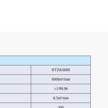
HTZK6000
6000m³/min
≥1/99.96
0.5m³/min
300