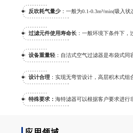
反吹耗气量少
：一般为0.1-0.3m³/min(吸入状
过滤元件使用寿命长
：一般环境下条件下，
设备重量轻
：自洁式空气过滤器是布袋式同容量的
设计合理
：实现无弯管设计，高层积木式组
特殊要求：
海特滤器可以根据客户要求进行
应用领域