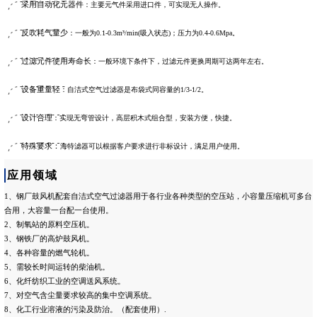
采用自动化元器件
：主要元气件采用进口件，可实现无人操作。
反吹耗气量少
：一般为0.1-0.3m³/min(吸入状态)；压力为0.4-0.6Mpa。
过滤元件使用寿命长
：一般环境下条件下，过滤元件更换周期可达两年左右。
设备重量轻
：自洁式空气过滤器是布袋式同容量的1/3-1/2。
设计合理
：实现无弯管设计，高层积木式组合型，安装方便，快捷。
特殊要求：
海特滤器可以根据客户要求进行非标设计，满足用户使用。
应用领域
1、钢厂鼓风机配套自洁式空气过滤器用于各行业各种类型的空压站，小容量压缩机可多台
合用，大容量一台配一台使用。
2、制氧站的原料空压机。
3、钢铁厂的高炉鼓风机。
4、各种容量的燃气轮机。
5、需较长时间运转的柴油机。
6、化纤纺织工业的空调送风系统。
7、对空气含尘量要求较高的集中空调系统。
8、化工行业溶液的污染及防治。（配套使用）.