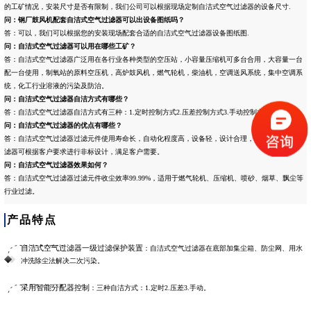
的工矿情况，安装尺寸是否有限制，我们公司可以根据现场定制自洁式空气过滤器的设备尺寸.
问：
钢厂鼓风机配套自洁式空气过滤器可以出设备图纸吗
？
答：可以，我们可以根据您的安装现场配套合适的自洁式空气过滤器设备图纸图.
问：自洁式空气过滤器可以用在哪些工矿？
答：自洁式空气过滤器广泛用在各行业各种类型的空压站，小容量压缩机可多台合用，大容量一台
配一台使用，制氧站的原料空压机，高炉鼓风机，燃气轮机，柴油机，空调送风系统，集中空调系
统，化工行业溶液的污染及防治。
问：自洁式空气过滤器自洁方式有哪些？
答：自洁式空气过滤器自洁方式有三种：1.定时控制方式2.压差控制方式3.手动控制方式.
问：自洁式空气过滤器的优点有哪些？
答：自洁式空气过滤器过滤元件使用寿命长，自动化程度高，设备轻，设计合理，安装方便，海特
滤器可根据客户要求进行非标设计，满足客户需要。
问：自洁式空气过滤器效果如何？
答：自洁式空气过滤器过滤元件收尘效率99.99%，适用于燃气轮机、压缩机、喷砂、烟草、飘尘等
行业过滤。
产品特点
自洁式空气过滤器一级过滤保护装置
：
自洁式空气过滤器
在底部加集尘箱、防尘网、用水
冲洗除尘法解决二次污染。
采用智能分配器控制
：三种自洁方式：1.定时2.压差3.手动。