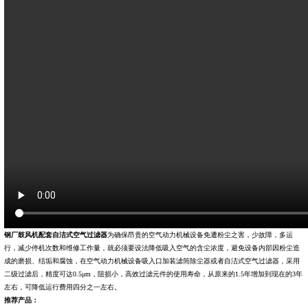
钢厂鼓风机配套自洁式空气过滤器
为确保昂贵的空气动力机械设备免遭粉尘之害，少故障，多运
行，减少停机次数和维修工作量，就必须要设法降低吸入空气的含尘浓度，避免设备内部因粉尘造
成的磨损、结垢和腐蚀，在空气动力机械设备吸入口加装
滤筒除尘器
或者
自洁式空气过滤器
，采用
二级过滤后，精度可达0.5μm，阻损小，高效过滤元件的使用寿命，从原来的1.5年增加到现在的3年
左右，可降低运行费用四分之一左右。
推荐产品：