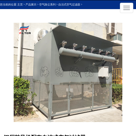
您当前的位置:
主页
>
产品展示
>
空气除尘系列
>
自洁式空气过滤器
>
切

换
导
航