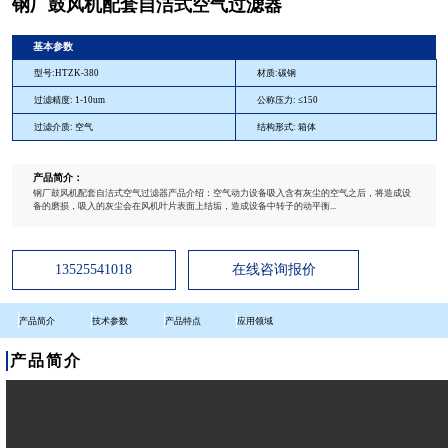
钢厂鼓风机配套自洁式空气过滤器
基本参数
型号:HTZK-380
材质:碳钢
过滤精度: 1-10um
公称压力: ≤150
过滤介质: 空气
结构形式: 箱体
产品简介：
钢厂鼓风机配套自洁式空气过滤器产品介绍：空气动力设备吸入含有灰尘的空气之后，将造成设
备的磨损，吸入的灰尘会在风机叶片表面上结垢，造成设备中转子的动平衡...
13525541018
在线咨询报价
产品简介
技术参数
产品特点
应用领域
产品简介