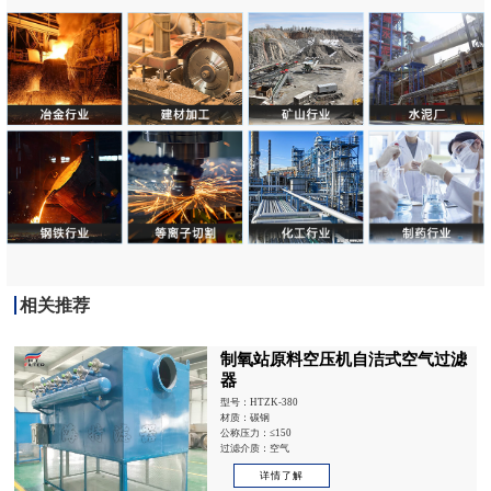
相关推荐
制氧站原料空压机自洁式空气过滤
器
型号：HTZK-380
材质：碳钢
公称压力：≤150
过滤介质：空气
详情了解