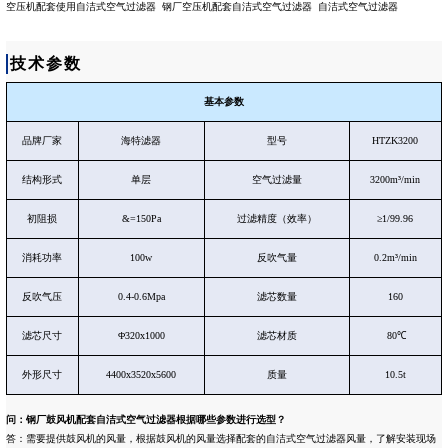
空压机配套使用自洁式空气过滤器
钢厂空压机配套自洁式空气过滤器
自洁式空气过滤器
技术参数
基本参数
品牌厂家
海特滤器
型号
HTZK3200
结构形式
单层
空气过滤量
3200m³/min
初阻损
&=150Pa
过滤精度（效率）
≥1/99.96
消耗功率
100w
反吹气量
0.2m³/min
反吹气压
0.4-0.6Mpa
滤芯数量
160
滤芯尺寸
Φ320x1000
滤芯材质
80℃
外形尺寸
4400x3520x5600
质量
10.5t
问：钢厂鼓风机配套自洁式空气过滤器根据哪些参数进行选型？
答：需要提供鼓风机的风量，根据鼓风机的风量选择配套的自洁式空气过滤器风量，了解安装现场