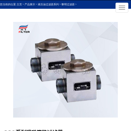
您当前的位置:
主页
>
产品展示
>
液压油过滤器系列
>
黎明过滤器
>
切

换
导
航