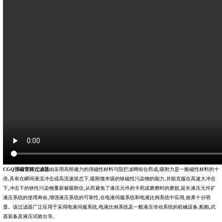
CGQ强磁管路过滤器
由采用高矫顽力的强磁性材料与阻拦滤网组合而成,吸附力是一般磁性材料的十
倍,具有在瞬间液流冲击或高流速状态下,吸附微米级的铁磁性污染物的能力,并能克服在高速大冲击
下,冲击下的铁性污染物重新被吸附住,从而避免了液压元件的卡死或磨擦时的磨损,延长液压元件扩
液压系统的使用寿命,增强液压系统的可靠性,在电液伺服系统和电液比例系统中应用,效果十分明
显。该
过滤器
广泛应用于采用电液伺服系统,电液比例系统及一般液压传动系统的机械设备,船舶,武
器装备及液压试验台等。