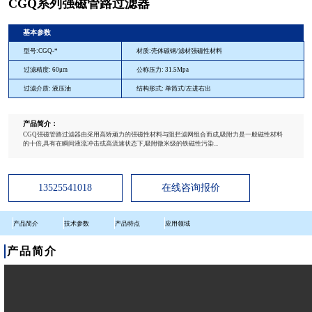
CGQ系列强磁管路过滤器
基本参数
型号:CGQ-*
材质:壳体碳钢/滤材强磁性材料
过滤精度: 60μm
公称压力: 31.5Mpa
过滤介质: 液压油
结构形式: 单筒式/左进右出
产品简介：
CGQ强磁管路过滤器由采用高矫顽力的强磁性材料与阻拦滤网组合而成,吸附力是一般磁性材料
的十倍,具有在瞬间液流冲击或高流速状态下,吸附微米级的铁磁性污染...
13525541018
在线咨询报价
产品简介
技术参数
产品特点
应用领域
产品简介