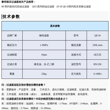
黎明液压过滤器相关产品推荐：
RF系列直回式回油过滤器
QYL系列回油过滤器
ZU-H QU-H系列高压管路过滤器
技术参数
基本参数
品牌厂家
海特滤器
型号
QU-H
额定压力
1.0MPa
额定流量
250L/min
过滤精度
10μm
连接方式
法兰式
过滤介质
液压油、水-乙二醇
滤芯型号
HX-250
重量
23kg
压力损失
0.1MPa
问：过滤器选型及报价需核实哪些参数？
答：需要核对：产品型号、流量 、工作压力、进出口规格、过滤精度、过滤介质、壳体和滤材材
质、工作温度、杂质含量（成分）、油液粘度、是否带配件如旁通阀、发讯器等。
问：
过滤器滤芯材质都有哪些？对应的精度范围分别是多少？
答：按照滤材分类有：油滤纸：10-50um、玻璃纤维：1-70um、HV玻纤：3-40um、金属网：3-
500um、烧结毡：5-70um、线隙滤：15-200um。